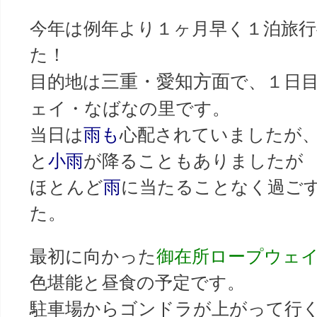
今年は例年より１ヶ月早く１泊旅
た！
三重・愛知方面
目的地は
で、１日
ェイ・なばなの里です。
当日は
雨も
心配されていましたが
と
小雨
が降ることもありましたが
ほとんど
雨
に当たることなく過ご
た。
最初に向かった
御在所ロープウェ
色堪能と昼食の予定です。
駐車場からゴンドラが上がって行